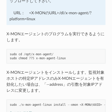
ップロードして下さい。
URL： <X-MONのURL>/dl/x-mon-agent/?
platform=linux
X-MONエージェントのプログラムを実行できるように
します。
sudo
cd
/
opt
/
x
-
mon
-
agent
/
sudo
chmod
775
x
-
mon
-
agent
-
linux
X-MONエージェントをインストールします。監視対象
ホストの特定IPアドレスのみX-MONエージェントを有
効化したい場合は、「--address」の引数を対象IPアド
レスに変更します。
sudo
./
x
-
mon
-
agent
-
linux
install
--
xmon
<
X
-
MONのUUID
>
--
ke