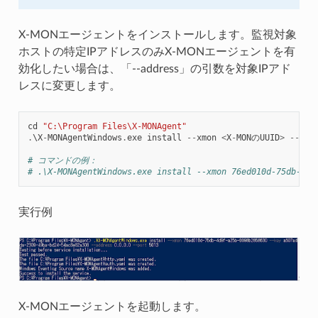
X-MONエージェントをインストールします。監視対象
ホストの特定IPアドレスのみX-MONエージェントを有
効化したい場合は、「--address」の引数を対象IPアド
レスに変更します。
cd
"C:\Program Files\X-MONAgent"
.
\
X
-
MONAgentWindows
.
exe
install
--
xmon
<
X
-
MONのUUID
>
--
key
# コマンドの例：
# .\X-MONAgentWindows.exe install --xmon 76ed010d-75db-4d9
実行例
X-MONエージェントを起動します。