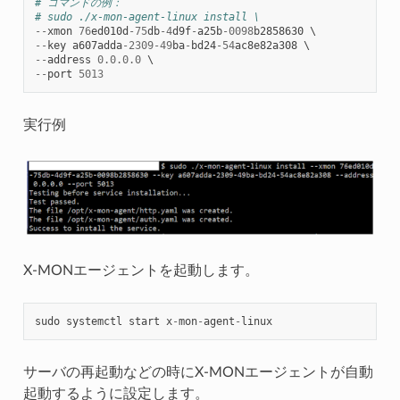
# コマンドの例：
# sudo ./x-mon-agent-linux install \
--
xmon
76
ed010d
-
75
db
-
4
d9f
-
a25b
-
0098
b2858630
--
key
a607adda
-
2309
-
49
ba
-
bd24
-
54
ac8e82a308
--
address
0.0.0.0
--
port
5013
実行例
X-MONエージェントを起動します。
sudo
systemctl
start
x
-
mon
-
agent
-
linux
サーバの再起動などの時にX-MONエージェントが自動
起動するように設定します。