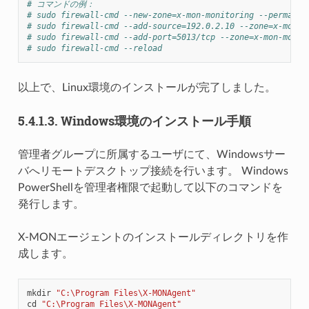
# コマンドの例：
# sudo firewall-cmd --new-zone=x-mon-monitoring --permanen
# sudo firewall-cmd --add-source=192.0.2.10 --zone=x-mon-m
# sudo firewall-cmd --add-port=5013/tcp --zone=x-mon-monit
# sudo firewall-cmd --reload
以上で、Linux環境のインストールが完了しました。
5.4.1.3.
Windows環境のインストール手順
管理者グループに所属するユーザにて、Windowsサー
バへリモートデスクトップ接続を行います。 Windows
PowerShellを管理者権限で起動して以下のコマンドを
発行します。
X-MONエージェントのインストールディレクトリを作
成します。
mkdir
"C:\Program Files\X-MONAgent"
cd
"C:\Program Files\X-MONAgent"