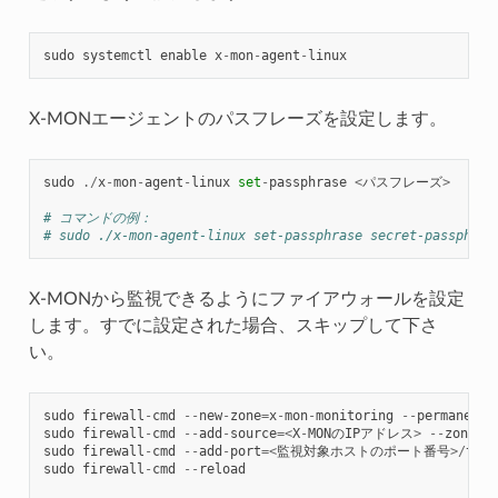
sudo
systemctl
enable
x
-
mon
-
agent
-
linux
X-MONエージェントのパスフレーズを設定します。
sudo
./
x
-
mon
-
agent
-
linux
set
-
passphrase
<
パスフレーズ
>
# コマンドの例：
# sudo ./x-mon-agent-linux set-passphrase secret-passphras
X-MONから監視できるようにファイアウォールを設定
します。すでに設定された場合、スキップして下さ
い。
sudo
firewall
-
cmd
--
new
-
zone
=
x
-
mon
-
monitoring
--
permanent
sudo
firewall
-
cmd
--
add
-
source
=<
X
-
MONのIPアドレス
>
--
zone
=
x
sudo
firewall
-
cmd
--
add
-
port
=<
監視対象ホストのポート番号
>/
tcp
sudo
firewall
-
cmd
--
reload