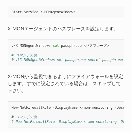
Start
-
Service
X
-
MONAgentWindows
X-MONエージェントのパスフレーズを設定します。
.
\
X
-
MONAgentWindows
set
-
passphrase
<
パスフレーズ
>
# コマンドの例：
# .\X-MONAgentWindows set-passphrase secret-passphrase
X-MONから監視できるようにファイアウォールを設定
します。すでに設定されている場合は、スキップして
下さい。
New
-
NetFirewallRule
-
DisplayName
x
-
mon
-
monitoring
-
Descrip
# コマンドの例：
# New-NetFirewallRule -DisplayName x-mon-monitoring -Desc