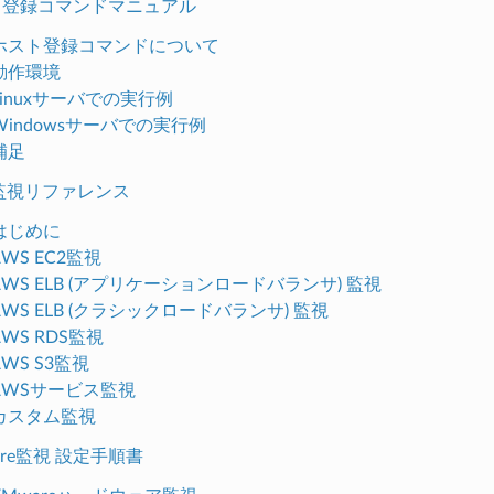
スト登録コマンドマニュアル
1. ホスト登録コマンドについて
. 動作環境
. Linuxサーバでの実行例
. Windowsサーバでの実行例
 補足
WS監視リファレンス
. はじめに
 AWS EC2監視
. AWS ELB (アプリケーションロードバランサ) 監視
. AWS ELB (クラシックロードバランサ) 監視
 AWS RDS監視
 AWS S3監視
. AWSサービス監視
. カスタム監視
ware監視 設定手順書