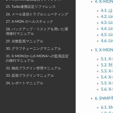
4. X-
25. Twilio連携設定リファレンス
4.1
26. メール送信トラブルシューティング
4.2.
27. X-MON のヘルスチェック
4.3.
4.4.
28. バックアップ・リストアを用いた環
境移行マニュアル
4.5.
4.6. 
29. 分散監視マニュアル
30. グラフチューニングマニュアル
5. X-
31. X-MON3からX-MON4への監視設定
5.1.
の移行マニュアル
5.2.
32. 独自プラグイン管理マニュアル
5.3
33. 拡張プラグインマニュアル
5.4
34. レポートマニュアル
5.5
5.6
6. SN
6.1.