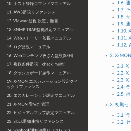
1.6.
10. ホスト登録コマンドマニュアル
1.7
11. AWS監視リファレンス
1.8
12. VMware監視 設定手順書
1.9.
13. SNMP TRAP監視設定マニュアル
1.1
1.1
14. Webストーリー監視マニュアル
1.12
15. ログ監視マニュアル
2. X-
16. Webコンテンツ改ざん監視(SSH)
17. 複数条件監視（check_multi）
2.1.
18. ダッシュボード操作マニュアル
2.2.
2.3.
19. X-MON エスカレーション設定クイ
ックリファレンス
2.4
2.5
20. エスカレーション設定マニュアル
21. X-MON 警告灯管理
3. 初期
22. ビジュアルマップ設定マニュアル
3.1
23. Slack通知連携リファレンス
3.2
24. webhook通知連携リファレンス