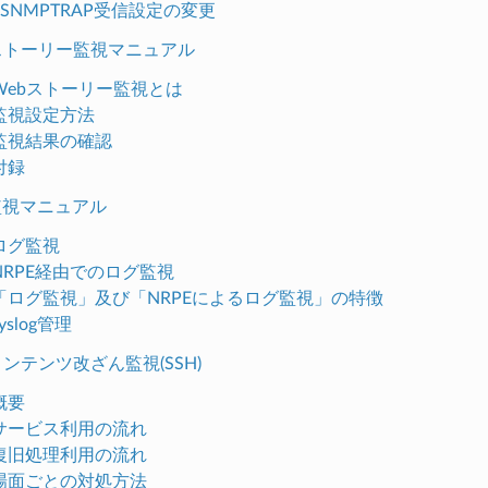
1. SNMPTRAP受信設定の変更
ebストーリー監視マニュアル
. Webストーリー監視とは
. 監視設定方法
. 監視結果の確認
 付録
グ監視マニュアル
. ログ監視
. NRPE経由でのログ監視
3. 「ログ監視」及び「NRPEによるログ監視」の特徴
 syslog管理
bコンテンツ改ざん監視(SSH)
 概要
2. サービス利用の流れ
3. 復旧処理利用の流れ
4. 場面ごとの対処方法