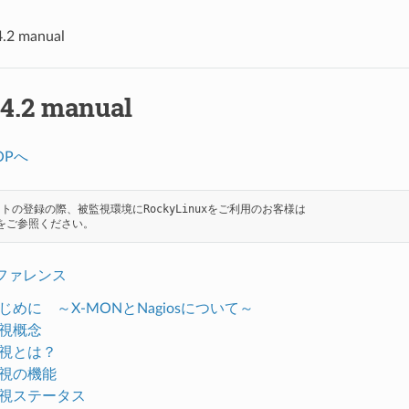
2 manual
4.2 manual
OPへ
トの登録の際、被監視環境にRockyLinuxをご利用のお客様は

リファレンス
 はじめに ～X-MONとNagiosについて～
 監視概念
 監視とは？
 監視の機能
 監視ステータス