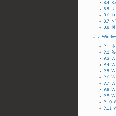
8.4. 
8.5. 
8.6
8.7
8.8. 
9. Win
9.1
9.2.
9.3.
9.4.
9.5.
9.6
9.7
9.8.
9.9.
9.1
9.11