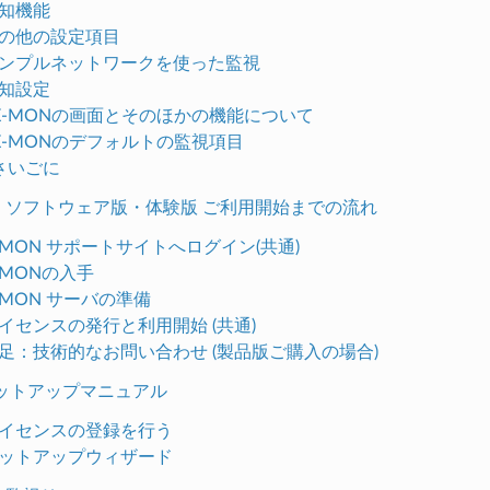
 通知機能
. その他の設定項目
. サンプルネットワークを使った監視
 通知設定
0. X-MONの画面とそのほかの機能について
1. X-MONのデフォルトの監視項目
. さいごに
MON ソフトウェア版・体験版 ご利用開始までの流れ
 X-MON サポートサイトへログイン(共通)
 X-MONの入手
 X-MON サーバの準備
. ライセンスの発行と利用開始 (共通)
. 補足：技術的なお問い合わせ (製品版ご購入の場合)
セットアップマニュアル
. ライセンスの登録を行う
. セットアップウィザード