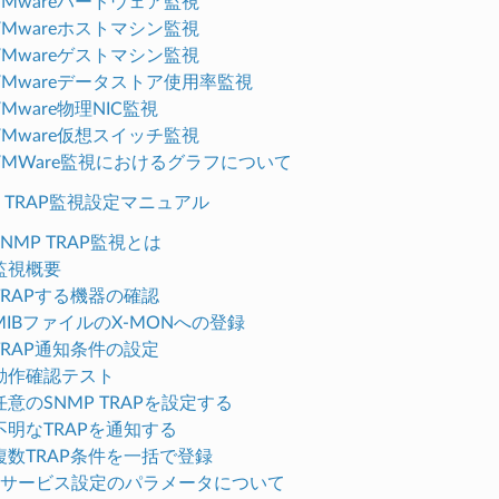
. VMwareハードウェア監視
. VMwareホストマシン監視
. VMwareゲストマシン監視
. VMwareデータストア使用率監視
. VMware物理NIC監視
. VMware仮想スイッチ監視
7. VMWare監視におけるグラフについて
MP TRAP監視設定マニュアル
. SNMP TRAP監視とは
. 監視概要
. TRAPする機器の確認
. MIBファイルのX-MONへの登録
. TRAP通知条件の設定
. 動作確認テスト
. 任意のSNMP TRAPを設定する
. 不明なTRAPを通知する
. 複数TRAP条件を一括で登録
10. サービス設定のパラメータについて