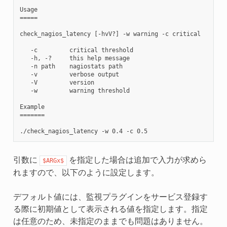
Usage

=====

check_nagios_latency [-hvV?] -w warning -c critical

   -c         critical threshold

   -h, -?     this help message

   -n path    nagiostats path

   -v         verbose output

   -V         version

   -w         warning threshold

Example

=======

引数に
を指定した場合は追加で入力が求めら
$ARGx$
れますので、以下のように設定します。
デフォルト値には、監視プラグインをサービス登録す
る際に初期値として表示される値を指定します。指定
は任意のため、未指定のままでも問題はありません。